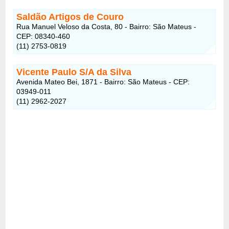
Saldão Artigos de Couro
Rua Manuel Veloso da Costa, 80 - Bairro: São Mateus -
CEP: 08340-460
(11) 2753-0819
Vicente Paulo S/A da Silva
Avenida Mateo Bei, 1871 - Bairro: São Mateus - CEP:
03949-011
(11) 2962-2027