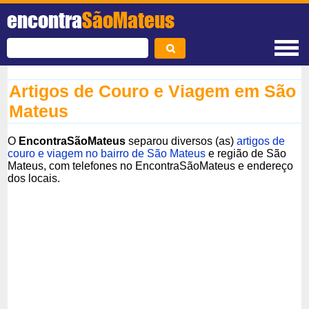
encontra
SãoMateus
Artigos de Couro e Viagem em São
Mateus
O
EncontraSãoMateus
separou diversos (as)
artigos de
couro e viagem no bairro de São Mateus
e região de São
Mateus, com telefones no EncontraSãoMateus e endereço
dos locais.