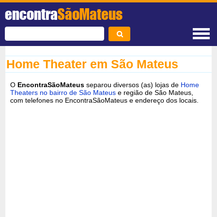
encontra
SãoMateus
Home Theater em São Mateus
O
EncontraSãoMateus
separou diversos (as) lojas de
Home
Theaters no bairro de São Mateus
e região de São Mateus,
com telefones no EncontraSãoMateus e endereço dos locais.