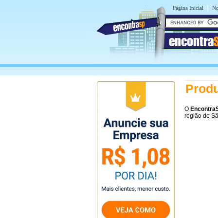
|
Página Inicial
No
encontra
Produ
O
Encontra
região de S