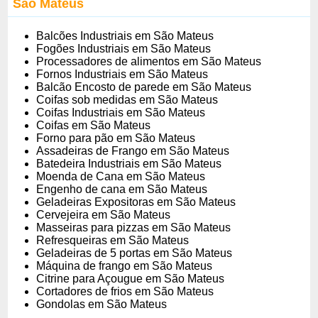
São Mateus
Balcões Industriais em São Mateus
Fogões Industriais em São Mateus
Processadores de alimentos em São Mateus
Fornos Industriais em São Mateus
Balcão Encosto de parede em São Mateus
Coifas sob medidas em São Mateus
Coifas Industriais em São Mateus
Coifas em São Mateus
Forno para pão em São Mateus
Assadeiras de Frango em São Mateus
Batedeira Industriais em São Mateus
Moenda de Cana em São Mateus
Engenho de cana em São Mateus
Geladeiras Expositoras em São Mateus
Cervejeira em São Mateus
Masseiras para pizzas em São Mateus
Refresqueiras em São Mateus
Geladeiras de 5 portas em São Mateus
Máquina de frango em São Mateus
Citrine para Açougue em São Mateus
Cortadores de frios em São Mateus
Gondolas em São Mateus