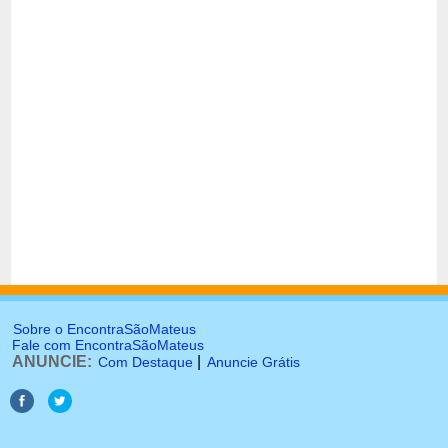
Sobre o EncontraSãoMateus
Fale com EncontraSãoMateus
ANUNCIE:
|
Com Destaque
Anuncie Grátis