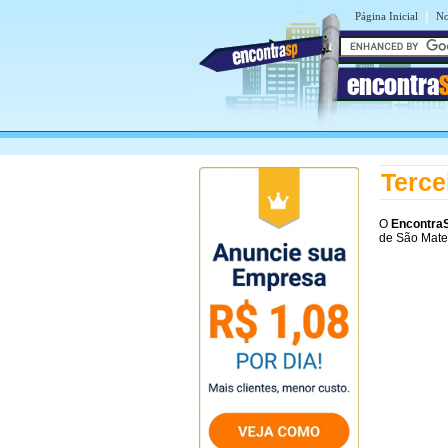
|
Página Inicial
No
encontra
Terce
O
Encontra
de São Mate