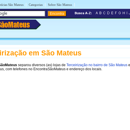
|
|
|
tícias São Mateus
Categorias
Sobre São Mateus
SãoMateus
irização em São Mateus
SãoMateus
separou diversos (as) lojas de
Terceirização no bairro de São Mateus
e
us, com telefones no EncontraSãoMateus e endereço dos locais.