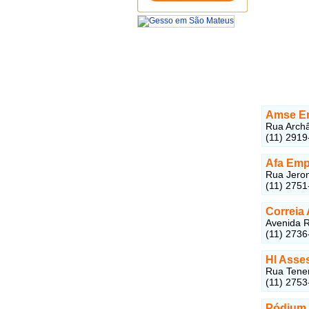
Amse Em
Rua Archâ
(11) 2919
Afa Emp
Rua Jeron
(11) 2751
Correia
Avenida R
(11) 2736
Hl Asse
Rua Tenen
(11) 2753
Pódium 